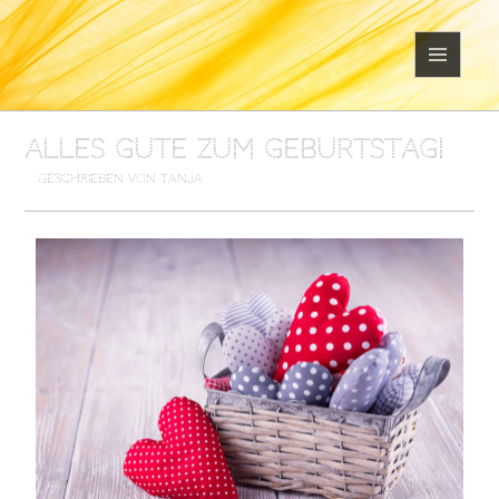
MENÜ
UND
WIDGETS
Alles Gute zum Geburtstag!
geschrieben von Tanja