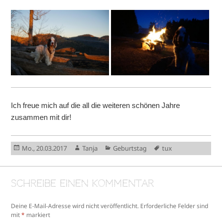
Ich freue mich auf die all die weiteren schönen Jahre
zusammen mit dir!
Veröffentlicht
Autor
Kategorien
Schlagwörter
Mo., 20.03.2017
Tanja
Geburtstag
tux
am
Schreibe einen Kommentar
Deine E-Mail-Adresse wird nicht veröffentlicht.
Erforderliche Felder sind
mit
*
markiert