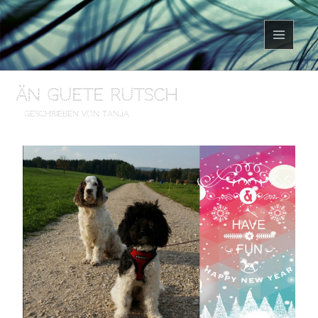
MENÜ
UND
WIDGETS
Än guete Rutsch
geschrieben von Tanja