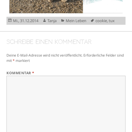
Veröffentlicht
Autor
Kategorien
Schlagwörter
Mi., 31.12.2014
Tanja
Mein Leben
cookie
,
tux
am
Schreibe einen Kommentar
Deine E-Mail-Adresse wird nicht veröffentlicht.
Erforderliche Felder sind
mit
*
markiert
KOMMENTAR
*