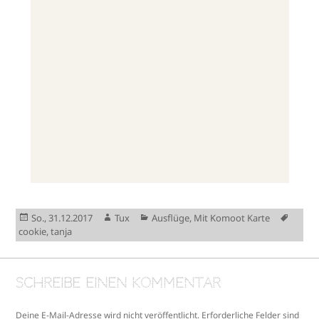
Veröffentlicht
Autor
Kategorien
Schla
So., 31.12.2017
Tux
Ausflüge
,
Mit Komoot Karte
am
cookie
,
tanja
Schreibe einen Kommentar
Deine E-Mail-Adresse wird nicht veröffentlicht.
Erforderliche Felder sind