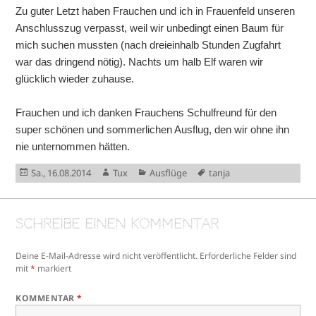
Zu guter Letzt haben Frauchen und ich in Frauenfeld unseren
Anschlusszug verpasst, weil wir unbedingt einen Baum für
mich suchen mussten (nach dreieinhalb Stunden Zugfahrt
war das dringend nötig). Nachts um halb Elf waren wir
glücklich wieder zuhause.
Frauchen und ich danken Frauchens Schulfreund für den
super schönen und sommerlichen Ausflug, den wir ohne ihn
nie unternommen hätten.
Veröffentlicht
Autor
Kategorien
Schlagwörter
Sa., 16.08.2014
Tux
Ausflüge
tanja
am
Schreibe einen Kommentar
Deine E-Mail-Adresse wird nicht veröffentlicht.
Erforderliche Felder sind
mit
*
markiert
KOMMENTAR
*