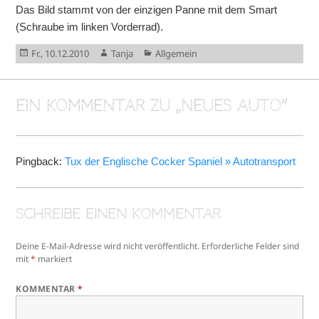
Das Bild stammt von der einzigen Panne mit dem Smart
(Schraube im linken Vorderrad).
Veröffentlicht
Autor
Kategorien
Fr., 10.12.2010
Tanja
Allgemein
am
Ein Kommentar zu „Neues Auto“
Pingback:
Tux der Englische Cocker Spaniel » Autotransport
Schreibe einen Kommentar
Deine E-Mail-Adresse wird nicht veröffentlicht.
Erforderliche Felder sind
mit
*
markiert
KOMMENTAR
*