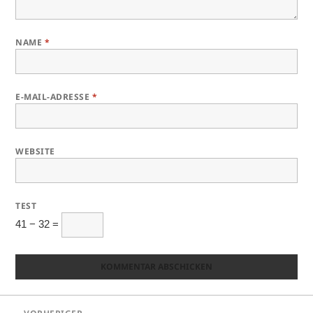
NAME
*
E-MAIL-ADRESSE
*
WEBSITE
TEST
41 − 32 =
Beitragsnavigation