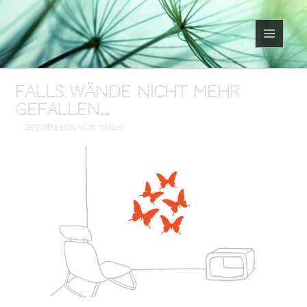
MENÜ
UND
WIDGETS
Falls Wände nicht mehr
gefallen….
geschrieben von Tanja