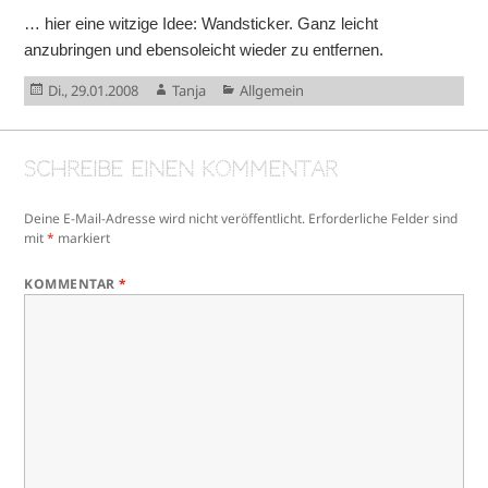
… hier eine witzige Idee: Wandsticker. Ganz leicht
anzubringen und ebensoleicht wieder zu entfernen.
Veröffentlicht
Autor
Kategorien
Di., 29.01.2008
Tanja
Allgemein
am
Schreibe einen Kommentar
Deine E-Mail-Adresse wird nicht veröffentlicht.
Erforderliche Felder sind
mit
*
markiert
KOMMENTAR
*