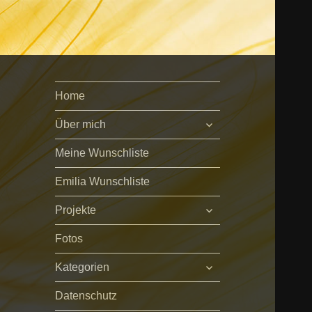
Home
untermenü
Über mich
öffnen
Meine Wunschliste
Emilia Wunschliste
untermenü
Projekte
öffnen
Fotos
untermenü
Kategorien
öffnen
Datenschutz