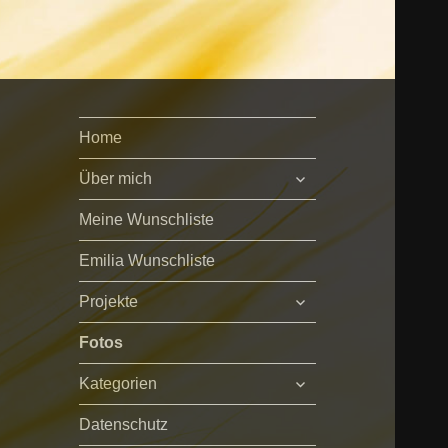
Home
untermenü
Über mich
öffnen
Meine Wunschliste
Emilia Wunschliste
untermenü
Projekte
öffnen
Fotos
untermenü
Kategorien
öffnen
Datenschutz