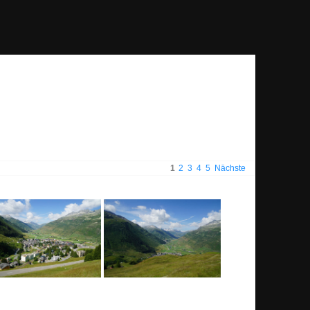
1
2
3
4
5
Nächste